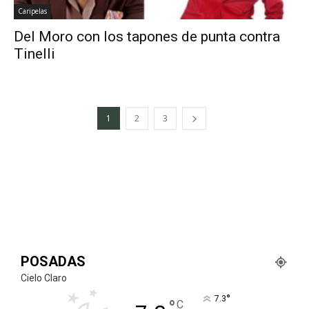
Caripelas
Del Moro con los tapones de punta contra
Tinelli
1
2
3
POSADAS
Cielo Claro
°
7.3
°
C