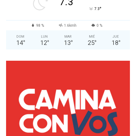
7.3
°
7.3
98 %
1.6kmh
0 %
DOM
LUN
MAR
MIÉ
JUE
14
°
12
°
13
°
25
°
18
°