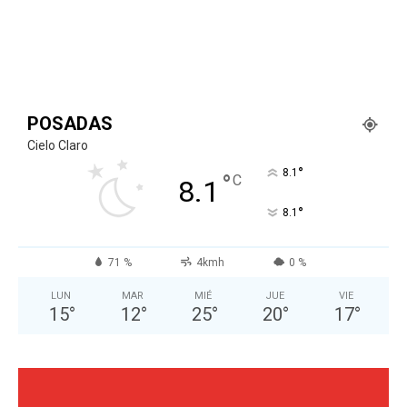
POSADAS
Cielo Claro
°
8.1
°
C
8.1
°
8.1
71 %
4kmh
0 %
LUN
MAR
MIÉ
JUE
VIE
15
°
12
°
25
°
20
°
17
°