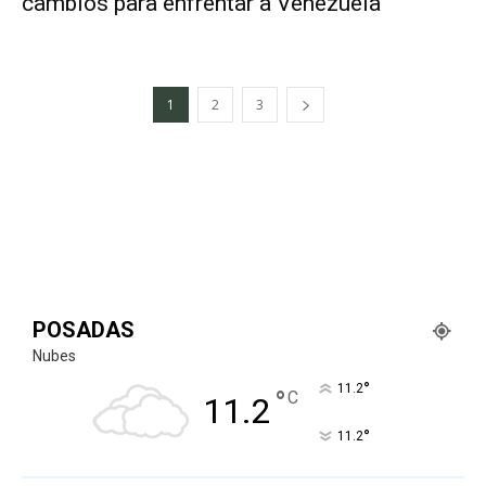
cambios para enfrentar a Venezuela
1
2
3
POSADAS
Nubes
°
11.2
°
C
11.2
°
11.2