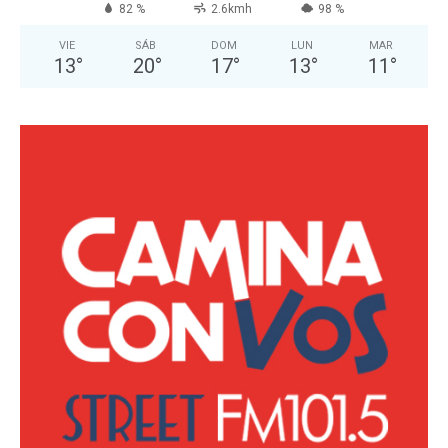
82 %
2.6kmh
98 %
VIE
SÁB
DOM
LUN
MAR
13
°
20
°
17
°
13
°
11
°