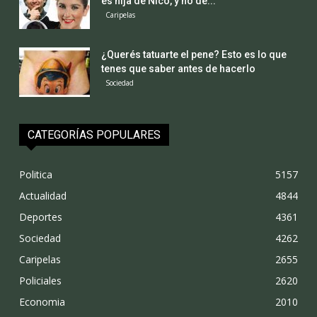
es hija de Nico, y no de...
Caripelas
¿Querés tatuarte el pene? Esto es lo que
tenes que saber antes de hacerlo
Sociedad
CATEGORÍAS POPULARES
Politica
5157
Actualidad
4844
Deportes
4361
Sociedad
4262
Caripelas
2655
Policiales
2620
Economia
2010