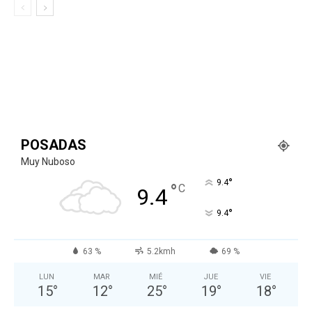
POSADAS
Muy Nuboso
°
9.4
°
C
9.4
°
9.4
63 %
5.2kmh
69 %
LUN
MAR
MIÉ
JUE
VIE
15
°
12
°
25
°
19
°
18
°