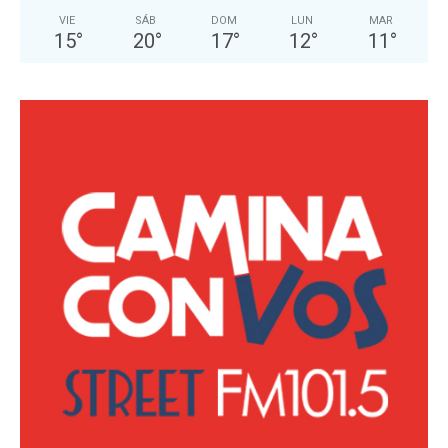
VIE
SÁB
DOM
LUN
MAR
15
°
20
°
17
°
12
°
11
°