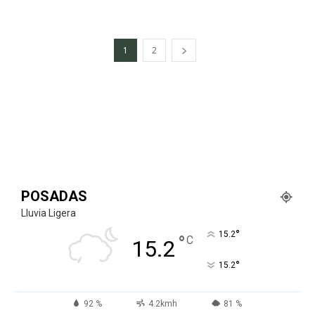
1
2
POSADAS
Lluvia Ligera
°
15.2
°
C
15.2
°
15.2
92 %
4.2kmh
81 %