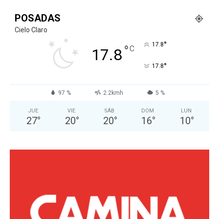
POSADAS
Cielo Claro
°
17.8
°
C
17.8
°
17.8
97 %
2.2kmh
5 %
JUE
VIE
SÁB
DOM
LUN
27
°
20
°
20
°
16
°
10
°