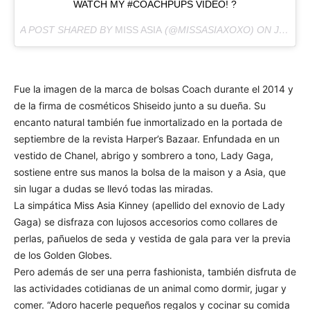
WATCH MY #COACHPUPS VIDEO! ?
A POST SHARED BY
MISS ASIA
(@MISSASIAXOXO) ON
JUN 24, 2015 AT 3:08PM PDT
Fue la imagen de la marca de bolsas Coach durante el 2014 y
de la firma de cosméticos Shiseido junto a su dueña. Su
encanto natural también fue inmortalizado en la portada de
septiembre de la revista Harper’s Bazaar. Enfundada en un
vestido de Chanel, abrigo y sombrero a tono, Lady Gaga,
sostiene entre sus manos la bolsa de la maison y a Asia, que
sin lugar a dudas se llevó todas las miradas.
La simpática Miss Asia Kinney (apellido del exnovio de Lady
Gaga) se disfraza con lujosos accesorios como collares de
perlas, pañuelos de seda y vestida de gala para ver la previa
de los Golden Globes.
Pero además de ser una perra fashionista, también disfruta de
las actividades cotidianas de un animal como dormir, jugar y
comer. “Adoro hacerle pequeños regalos y cocinar su comida