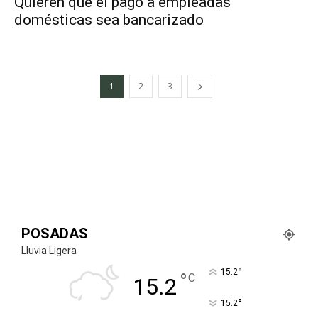
Quieren que el pago a empleadas
domésticas sea bancarizado
1
2
3
POSADAS
Lluvia Ligera
°
15.2
°
C
15.2
°
15.2