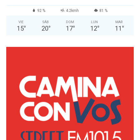
92 %
4.2kmh
81 %
VIE
SÁB
DOM
LUN
MAR
15
°
20
°
17
°
12
°
11
°