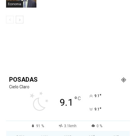
Economia
POSADAS
Cielo Claro
°
9.1
°
C
9.1
°
9.1
91 %
3.1kmh
0 %