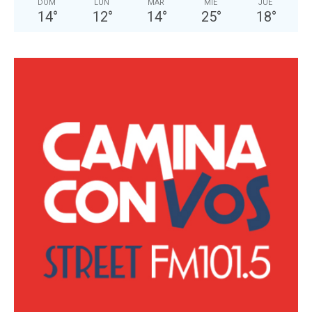
DOM
LUN
MAR
MIÉ
JUE
14
°
12
°
14
°
25
°
18
°