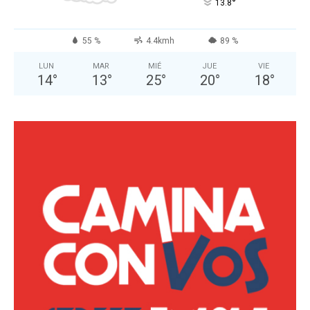
°
13.8
55 %
4.4kmh
89 %
LUN
MAR
MIÉ
JUE
VIE
14
°
13
°
25
°
20
°
18
°