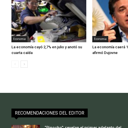
Economia
Economia
La economía cayó 2,7% en julio y anotó su
La economía caerá 1
cuarta caída
afirmó Dujovne
RECOMENDACIONES DEL EDITOR
“Pinocho”: revelan el primer adelanto del