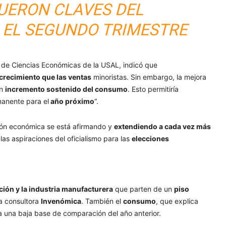
UERON CLAVES DEL
 EL SEGUNDO TRIMESTRE
ad de Ciencias Económicas de la USAL, indicó que
crecimiento que las ventas
minoristas. Sin embargo, la mejora
un
incremento sostenido del consumo
. Esto permitiría
anente para el
año próximo
“.
ación económica se está afirmando y
extendiendo a cada vez más
as aspiraciones del oficialismo para las
elecciones
ión y la industria manufacturera
que parten de un
piso
a consultora
Invenómica
. También el
consumo
, que explica
 a una baja base de comparación del año anterior.