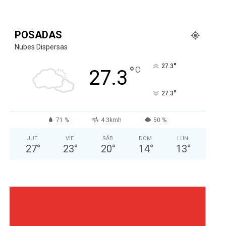
POSADAS
Nubes Dispersas
°
27.3
°
C
27.3
°
27.3
71 %
4.3kmh
50 %
JUE
VIE
SÁB
DOM
LUN
27
°
23
°
20
°
14
°
13
°