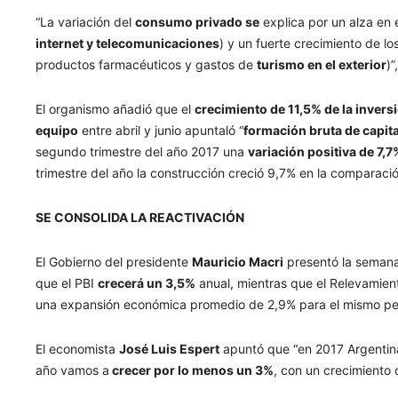
“La variación del
consumo privado se
explica por un alza en 
internet y telecomunicaciones
) y un fuerte crecimiento de l
productos farmacéuticos y gastos de
turismo en el exterior
)”
El organismo añadió que el
crecimiento de 11,5% de la inver
equipo
entre abril y junio apuntaló “
formación bruta de capital
segundo trimestre del año 2017 una
variación positiva de 7,7
trimestre del año la construcción creció 9,7% en la comparaci
SE CONSOLIDA LA REACTIVACIÓN
El Gobierno del presidente
Mauricio Macri
presentó la seman
que el PBI
crecerá un 3,5%
anual, mientras que el Relevamie
una expansión económica promedio de 2,9% para el mismo pe
El economista
José Luis Espert
apuntó que “en 2017 Argentina
año vamos a
crecer por lo menos un 3%
, con un crecimiento