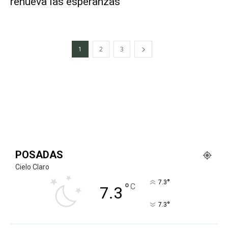
renueva las esperanzas
1
2
3
POSADAS
Cielo Claro
°
7.3
°
C
7.3
°
7.3