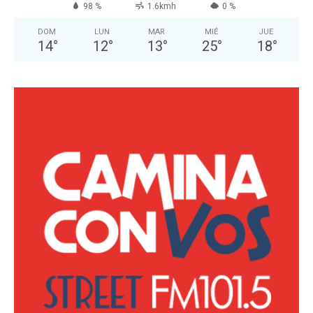
98 %
1.6kmh
0 %
DOM
LUN
MAR
MIÉ
JUE
14
°
12
°
13
°
25
°
18
°