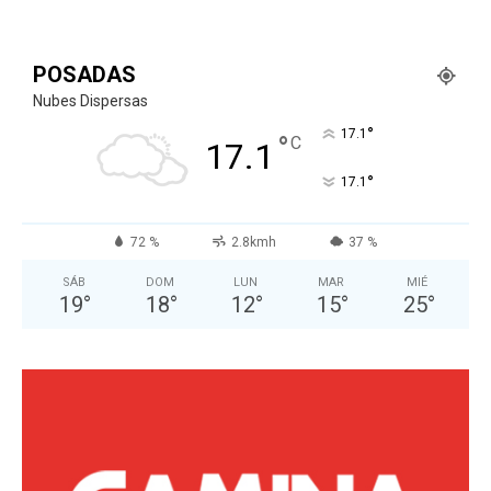
POSADAS
Nubes Dispersas
°
17.1
°
C
17.1
°
17.1
72 %
2.8kmh
37 %
SÁB
DOM
LUN
MAR
MIÉ
19
°
18
°
12
°
15
°
25
°