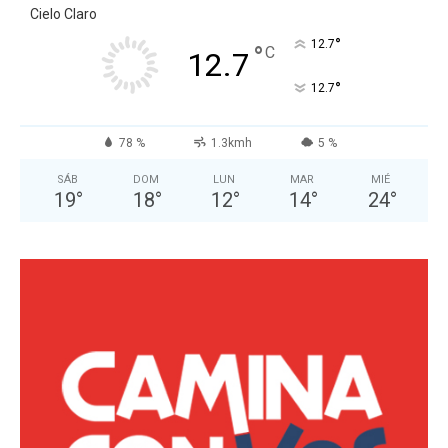
Cielo Claro
°
12.7
°
C
12.7
°
12.7
78 %
1.3kmh
5 %
SÁB
DOM
LUN
MAR
MIÉ
19
°
18
°
12
°
14
°
24
°