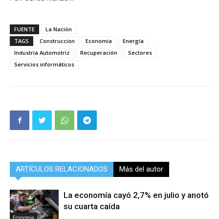
FUENTE
La Nación
TAGS
Construccion
Economia
Energía
Industria Automotriz
Recuperación
Sectores
Servicios informáticos
ARTÍCULOS RELACIONADOS
Más del autor
La economía cayó 2,7% en julio y anotó
su cuarta caída
Economia