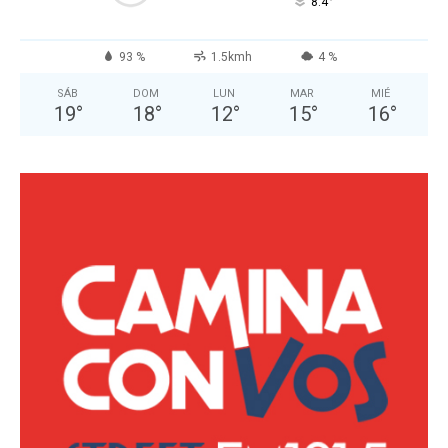
°
8.4
93 %
1.5kmh
4 %
SÁB
DOM
LUN
MAR
MIÉ
19
°
18
°
12
°
15
°
16
°