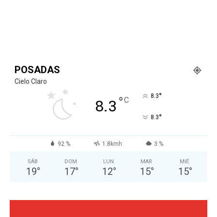
POSADAS
Cielo Claro
°
8.3
°
C
8.3
°
8.3
92 %
1.8kmh
3 %
SÁB
DOM
LUN
MAR
MIÉ
19
°
17
°
12
°
15
°
15
°