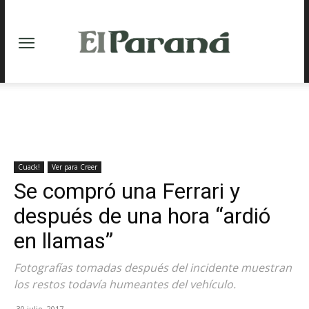
Cuack!
Ver para Creer
Se compró una Ferrari y
después de una hora “ardió
en llamas”
Fotografías tomadas después del incidente muestran
los restos todavía humeantes del vehículo.
30 julio, 2017