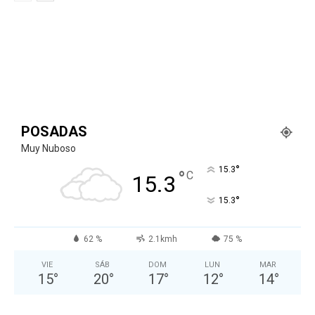
POSADAS
Muy Nuboso
°
15.3
°
C
15.3
°
15.3
62 %
2.1kmh
75 %
VIE
SÁB
DOM
LUN
MAR
15
°
20
°
17
°
12
°
14
°