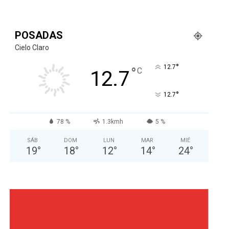
POSADAS
Cielo Claro
°
12.7
°
C
12.7
°
12.7
78 %
1.3kmh
5 %
SÁB
DOM
LUN
MAR
MIÉ
19
°
18
°
12
°
14
°
24
°