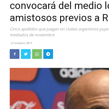
convocará del medio l
amistosos previos a 
Cinco apellidos que juegan en clubes argentinos pujan
mediados de noviembre
27 octubre, 2017