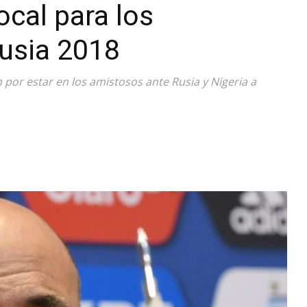
ocal para los
Diario
Rusia 2018
 por estar en los amistosos ante Rusia y Nigeria a