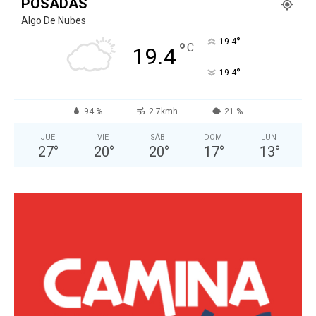
POSADAS
Algo De Nubes
°
19.4
°
C
19.4
°
19.4
94 %
2.7kmh
21 %
JUE
VIE
SÁB
DOM
LUN
27
°
20
°
20
°
17
°
13
°