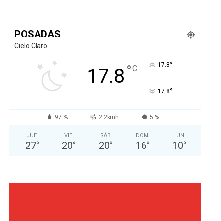
POSADAS
Cielo Claro
°
17.8
°
C
17.8
°
17.8
97 %
2.2kmh
5 %
JUE
VIE
SÁB
DOM
LUN
27
°
20
°
20
°
16
°
10
°