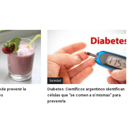
Sociedad
ede prevenir la
Diabetes: Científicos argentinos identifican
es
células que “se comen a sí mismas” para
prevenirla