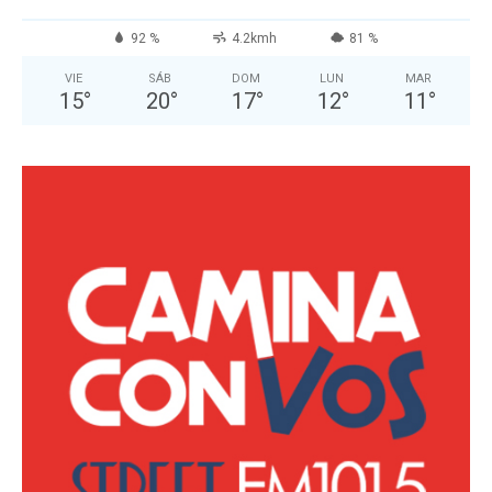
92 %
4.2kmh
81 %
VIE
SÁB
DOM
LUN
MAR
15
°
20
°
17
°
12
°
11
°