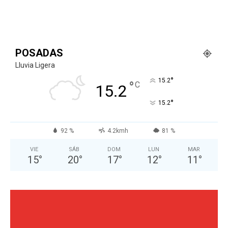
POSADAS
Lluvia Ligera
°
15.2
°
C
15.2
°
15.2
92 %
4.2kmh
81 %
VIE
SÁB
DOM
LUN
MAR
15
°
20
°
17
°
12
°
11
°