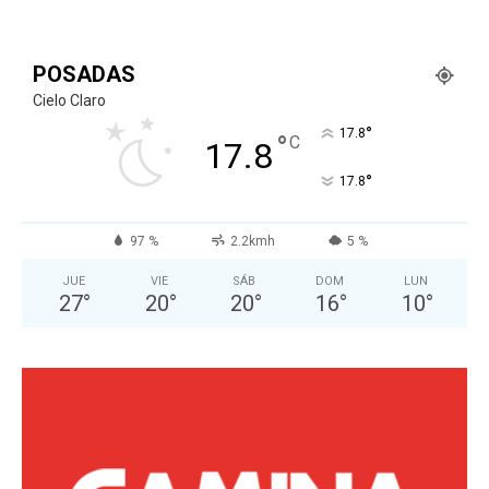
POSADAS
Cielo Claro
°
17.8
°
C
17.8
°
17.8
97 %
2.2kmh
5 %
JUE
VIE
SÁB
DOM
LUN
27
°
20
°
20
°
16
°
10
°