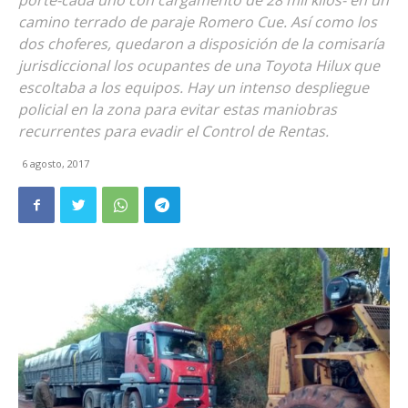
porte-cada uno con cargamento de 28 mil kilos- en un
camino terrado de paraje Romero Cue. Así como los
dos choferes, quedaron a disposición de la comisaría
jurisdiccional los ocupantes de una Toyota Hilux que
escoltaba a los equipos. Hay un intenso despliegue
policial en la zona para evitar estas maniobras
recurrentes para evadir el Control de Rentas.
6 agosto, 2017