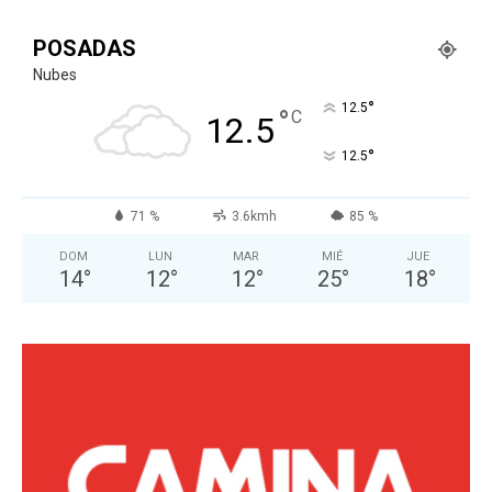
POSADAS
Nubes
°
12.5
°
C
12.5
°
12.5
71 %
3.6kmh
85 %
DOM
LUN
MAR
MIÉ
JUE
14
°
12
°
12
°
25
°
18
°