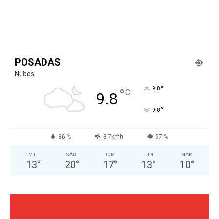
POSADAS
Nubes
°
9.8
°
C
9.8
°
9.8
86 %
3.7kmh
97 %
VIE
SÁB
DOM
LUN
MAR
13
°
20
°
17
°
13
°
10
°