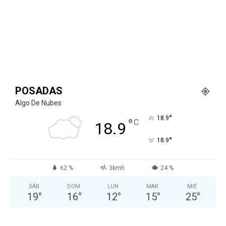
POSADAS
Algo De Nubes
°
18.9
°
C
18.9
°
18.9
62 %
3kmh
24 %
SÁB
DOM
LUN
MAR
MIÉ
19
°
16
°
12
°
15
°
25
°