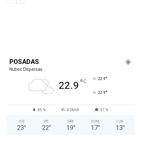
POSADAS
Nubes Dispersas
°
22.9
°
C
22.9
°
22.9
85 %
4.5kmh
37 %
JUE
VIE
SÁB
DOM
LUN
23
°
22
°
19
°
17
°
13
°