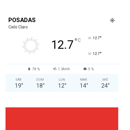
POSADAS
Cielo Claro
°
12.7
°
C
12.7
°
12.7
78 %
1.3kmh
5 %
SÁB
DOM
LUN
MAR
MIÉ
19
°
18
°
12
°
14
°
24
°