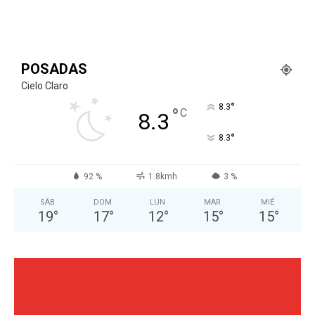
POSADAS
Cielo Claro
°
8.3
°
C
8.3
°
8.3
92 %
1.8kmh
3 %
SÁB
DOM
LUN
MAR
MIÉ
19
°
17
°
12
°
15
°
15
°