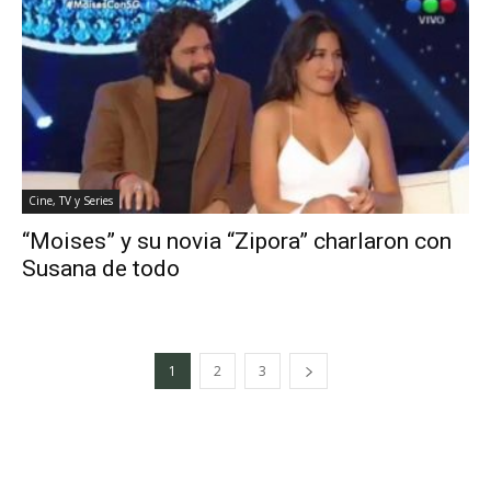
Cine, TV y Series
“Moises” y su novia “Zipora” charlaron con
Susana de todo
1
2
3