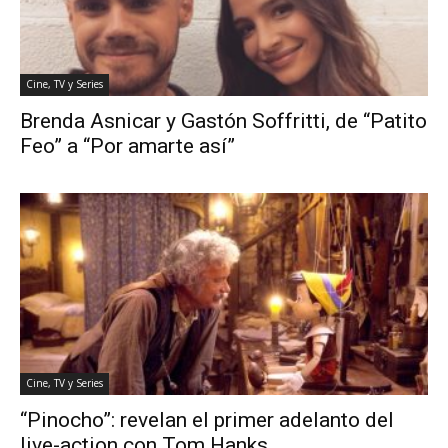
Cine, TV y Series
Brenda Asnicar y Gastón Soffritti, de “Patito
Feo” a “Por amarte así”
Cine, TV y Series
“Pinocho”: revelan el primer adelanto del
live-action con Tom Hanks