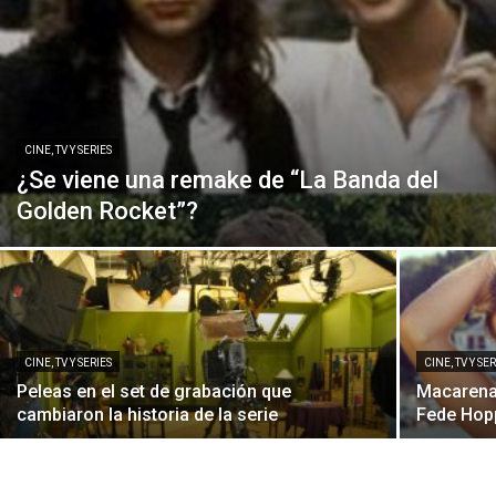
CINE, TV Y SERIES
¿Se viene una remake de “La Banda del
Golden Rocket”?
CINE, TV Y SERIES
CINE, TV Y SE
Peleas en el set de grabación que
Macarena 
cambiaron la historia de la serie
Fede Hopp