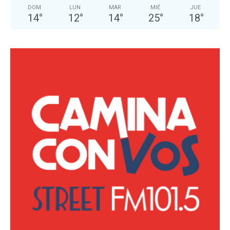
DOM
LUN
MAR
MIÉ
JUE
14
°
12
°
14
°
25
°
18
°