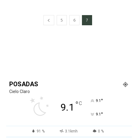
5
6
7
POSADAS
Cielo Claro
°
9.1
°
C
9.1
°
9.1
91 %
3.1kmh
0 %