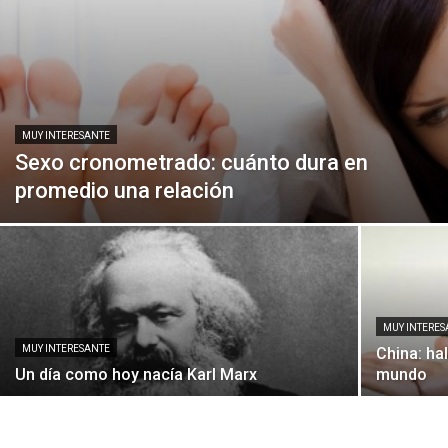
MUY INTERESANTE
Sexo cronometrado: cuánto dura en
promedio una relación
MUY INTERES
MUY INTERESANTE
China: ha
Un día como hoy nacía Karl Marx
mundo