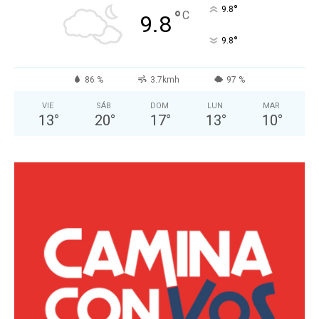
°
9.8
°
C
9.8
°
9.8
86 %
3.7kmh
97 %
VIE
SÁB
DOM
LUN
MAR
13
°
20
°
17
°
13
°
10
°