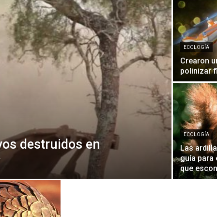
Diario
ECOLOGÍA
Crearon u
polinizar 
ECOLOGÍA
vos destruidos en
Las ardill
y
guía para
que esco