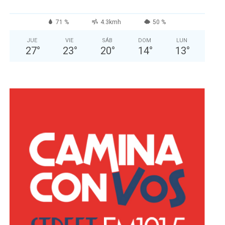
71 %
4.3kmh
50 %
JUE
VIE
SÁB
DOM
LUN
27
°
23
°
20
°
14
°
13
°