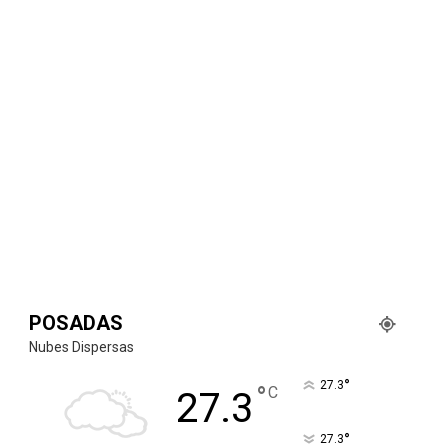
POSADAS
Nubes Dispersas
°
27.3
°
C
27.3
°
27.3