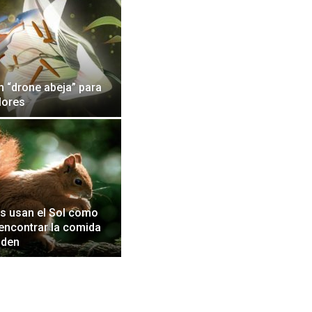
n “drone abeja” para
flores
as usan el Sol como
 encontrar la comida
nden