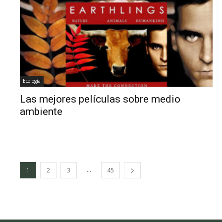
Ecología
Las mejores películas sobre medio
ambiente
...
1
2
3
45