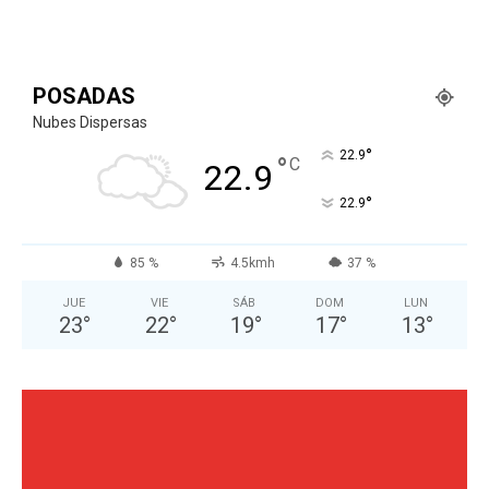
POSADAS
Nubes Dispersas
°
22.9
°
C
22.9
°
22.9
85 %
4.5kmh
37 %
JUE
VIE
SÁB
DOM
LUN
23
°
22
°
19
°
17
°
13
°