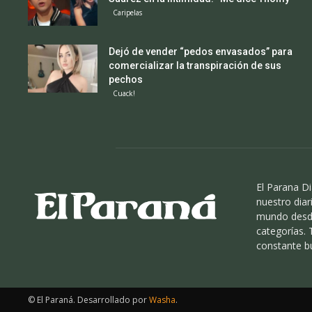
Caripelas
Dejó de vender “pedos envasados” para
comercializar la transpiración de sus
pechos
Cuack!
El Parana Di
nuestro diari
mundo desde
categorías.
constante b
© El Paraná. Desarrollado por
Washa
.