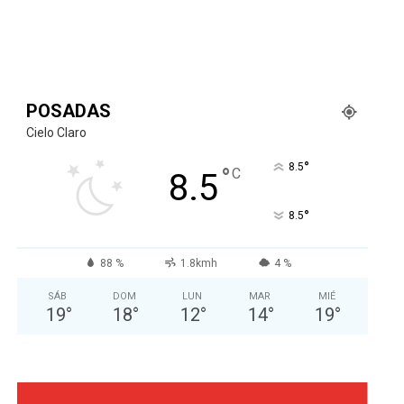
POSADAS
Cielo Claro
°
8.5
°
C
8.5
°
8.5
88 %
1.8kmh
4 %
SÁB
DOM
LUN
MAR
MIÉ
19
°
18
°
12
°
14
°
19
°