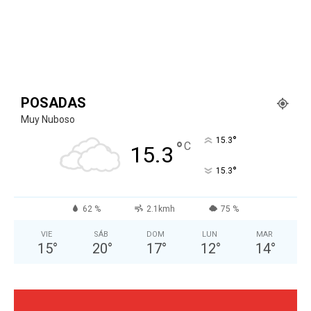
POSADAS
Muy Nuboso
°
15.3
°
C
15.3
°
15.3
62 %
2.1kmh
75 %
VIE
SÁB
DOM
LUN
MAR
15
°
20
°
17
°
12
°
14
°