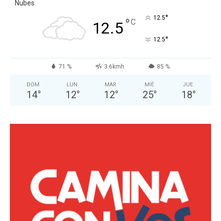
Nubes
°
12.5
°
C
12.5
°
12.5
71 %
3.6kmh
85 %
DOM
LUN
MAR
MIÉ
JUE
14
°
12
°
12
°
25
°
18
°