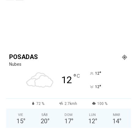
POSADAS
Nubes
°
12
°
C
12
°
12
72 %
2.7kmh
100 %
VIE
SÁB
DOM
LUN
MAR
15
°
20
°
17
°
12
°
14
°