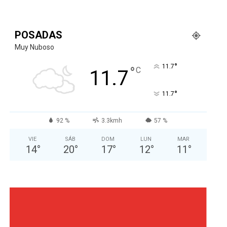
POSADAS
Muy Nuboso
°
11.7
°
C
11.7
°
11.7
92 %
3.3kmh
57 %
VIE
SÁB
DOM
LUN
MAR
14
°
20
°
17
°
12
°
11
°