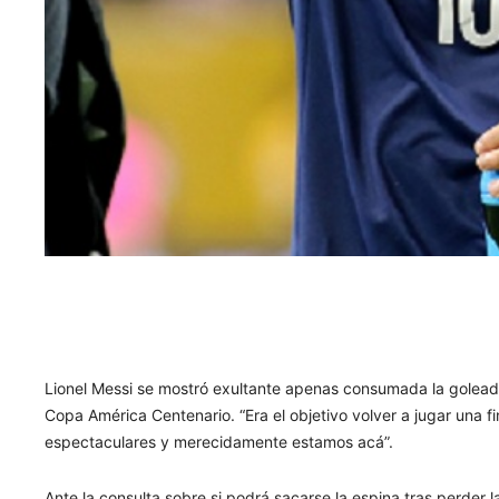
Lionel Messi se mostró exultante apenas consumada la goleada 
Copa América Centenario. “Era el objetivo volver a jugar una f
espectaculares y merecidamente estamos acá”.
Ante la consulta sobre si podrá sacarse la espina tras perder l