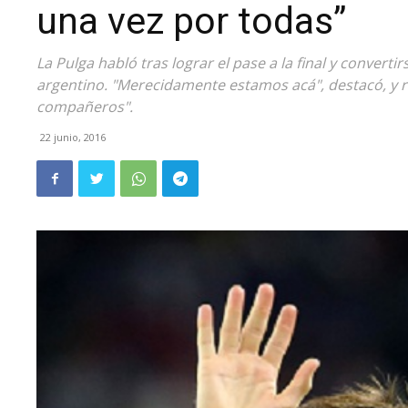
una vez por todas”
La Pulga habló tras lograr el pase a la final y convert
argentino. "Merecidamente estamos acá", destacó, y r
compañeros".
22 junio, 2016