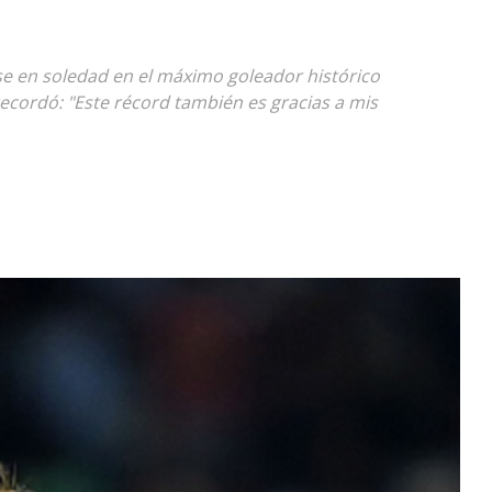
Diario
irse en soledad en el máximo goleador histórico
ecordó: "Este récord también es gracias a mis