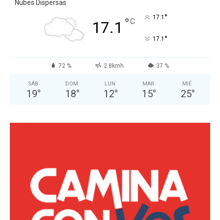
Nubes Dispersas
°
17.1
°
C
17.1
°
17.1
72 %
2.8kmh
37 %
SÁB
DOM
LUN
MAR
MIÉ
19
°
18
°
12
°
15
°
25
°