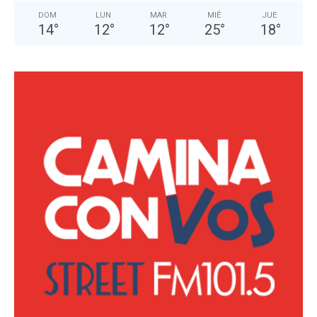
DOM
LUN
MAR
MIÉ
JUE
14
°
12
°
12
°
25
°
18
°