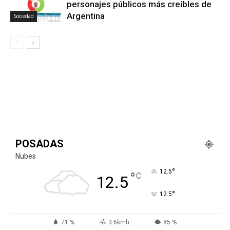
personajes públicos más creíbles de
Argentina
Sociedad
POSADAS
Nubes
°
12.5
°
C
12.5
°
12.5
71 %
3.6kmh
85 %