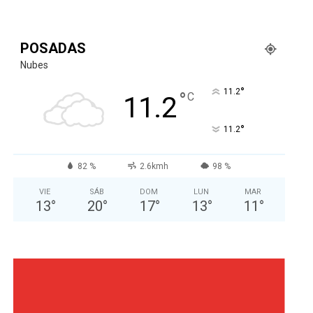
POSADAS
Nubes
°
11.2
°
C
11.2
°
11.2
82 %
2.6kmh
98 %
VIE
SÁB
DOM
LUN
MAR
13
°
20
°
17
°
13
°
11
°