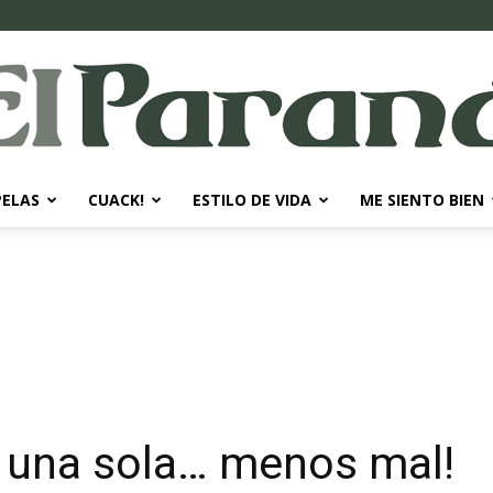
PELAS
CUACK!
ESTILO DE VIDA
ME SIENTO BIEN
El
Paraná
 una sola… menos mal!