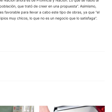
 Nación ahora es de Provincia y Nación. Lo que se habló al
 población, que trató de creer en una propuesta”. Asimismo,
s favorable para llevar a cabo este tipo de obras, ya que “el
pios muy chicos, lo que no es un negocio que lo satisfaga”.