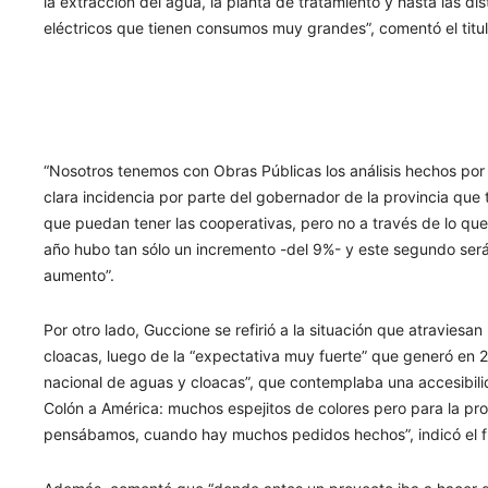
la extracción del agua, la planta de tratamiento y hasta las di
eléctricos que tienen consumos muy grandes”, comentó el titu
“Nosotros tenemos con Obras Públicas los análisis hechos por
clara incidencia por parte del gobernador de la provincia que 
que puedan tener las cooperativas, pero no a través de lo que 
año hubo tan sólo un incremento -del 9%- y este segundo será 
aumento”.
Por otro lado, Guccione se refirió a la situación que atraviesan
cloacas, luego de la “expectativa muy fuerte” que generó en 2
nacional de aguas y cloacas”, que contemplaba una accesibil
Colón a América: muchos espejitos de colores pero para la pro
pensábamos, cuando hay muchos pedidos hechos”, indicó el f