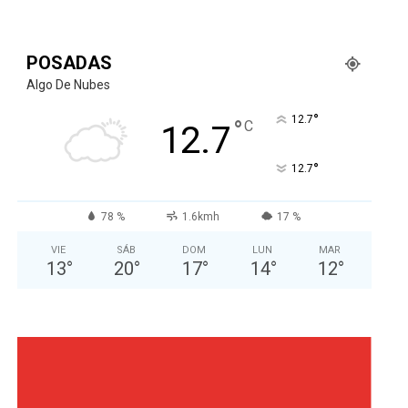
POSADAS
Algo De Nubes
°
12.7
°
C
12.7
°
12.7
78 %
1.6kmh
17 %
VIE
SÁB
DOM
LUN
MAR
13
°
20
°
17
°
14
°
12
°