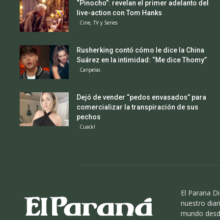
“Pinocho”: revelan el primer adelanto del
live-action con Tom Hanks
Cine, TV y Series
Rusherking contó cómo le dice la China
Suárez en la intimidad: “Me dice Thomy”
Caripelas
Dejó de vender “pedos envasados” para
comercializar la transpiración de sus
pechos
Cuack!
El Parana Di
nuestro diari
mundo desde