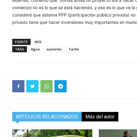
Además, comentó que “donde antes un proyecto iba a hacer de
comienzo no es lo que se está haciendo, y eso es lo que ve la
consideró que sistema PPP (participación público privada) no e
privado tiene que hacer inversiones muy importantes en munici
FUENTE
MOL
TAGS
Agua
aumento
Tarifa
ARTÍCULOS RELACIONADOS
Más del autor