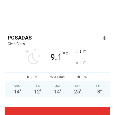
POSADAS
Cielo Claro
°
9.1
°
C
9.1
°
9.1
91 %
3.1kmh
0 %
DOM
LUN
MAR
MIÉ
JUE
14
°
12
°
14
°
25
°
18
°