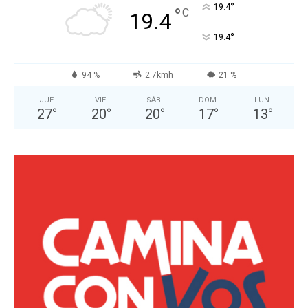
°
19.4
°
C
19.4
°
19.4
94 %
2.7kmh
21 %
JUE
VIE
SÁB
DOM
LUN
27
°
20
°
20
°
17
°
13
°