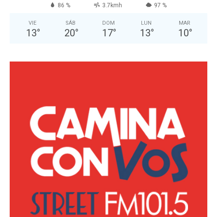
86 %
3.7kmh
97 %
VIE
SÁB
DOM
LUN
MAR
13
°
20
°
17
°
13
°
10
°