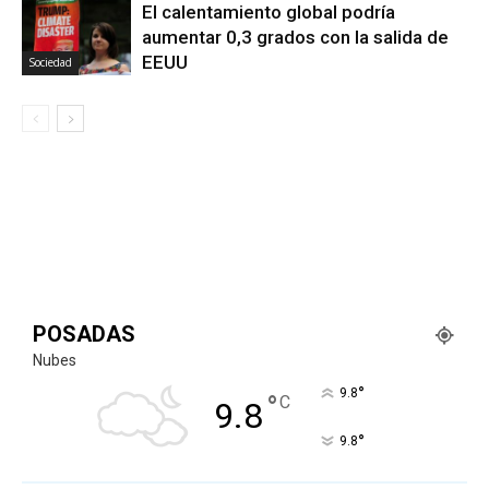
El calentamiento global podría
aumentar 0,3 grados con la salida de
EEUU
Sociedad
POSADAS
Nubes
°
9.8
°
C
9.8
°
9.8