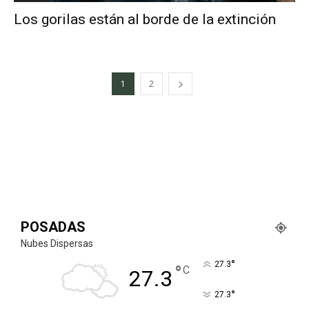
Los gorilas están al borde de la extinción
1
2
POSADAS
Nubes Dispersas
°
27.3
°
C
27.3
°
27.3