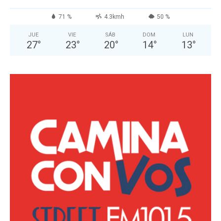
71 %
4.3kmh
50 %
JUE
VIE
SÁB
DOM
LUN
27
°
23
°
20
°
14
°
13
°