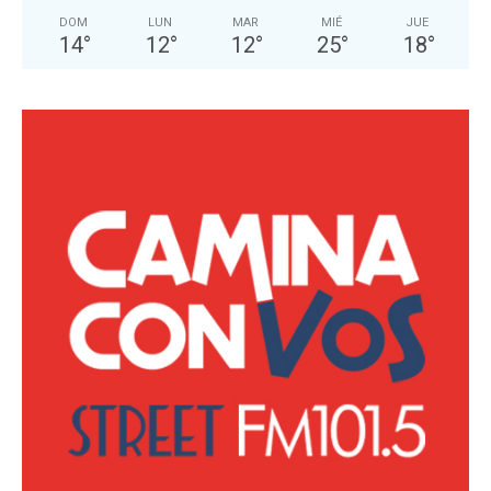
DOM
LUN
MAR
MIÉ
JUE
14
°
12
°
12
°
25
°
18
°