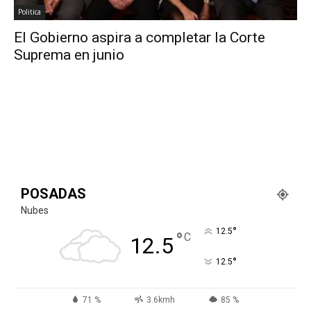
Politica
El Gobierno aspira a completar la Corte
Suprema en junio
POSADAS
Nubes
°
12.5
°
C
12.5
°
12.5
71 %
3.6kmh
85 %