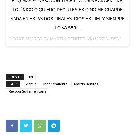
EL Q MAS SOÑABA CON TRAER LA COPA A ARGENTINA,
LO ÚNICO Q QUIERO DECIRLES ES Q NO ME GUARDE
NADA EN ESTAS DOS FINALES. DIOS ES FIEL Y SIEMPRE
LO VA SER…
A POST SHARED BY
MARTIN BENITEZ
(@MARTIN_BENITEZ29) ON
FUENTE
TN
TAGS
Gremio
Independiente
Martín Benítez
Recopa Sudamericana