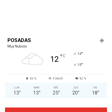
POSADAS
Muy Nuboso
°
12
°
C
12
°
12
56 %
3.6kmh
82 %
LUN
MAR
MIÉ
JUE
VIE
13
°
13
°
25
°
20
°
18
°