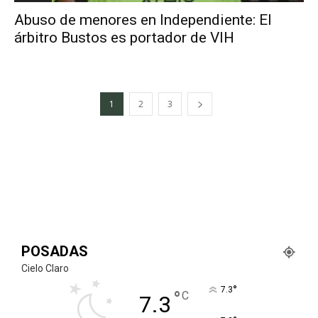
Abuso de menores en Independiente: El
árbitro Bustos es portador de VIH
1
2
3
POSADAS
Cielo Claro
°
7.3
°
C
7.3