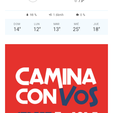
°
7.3
98 %
1.6kmh
0 %
DOM
LUN
MAR
MIÉ
JUE
14
°
12
°
13
°
25
°
18
°