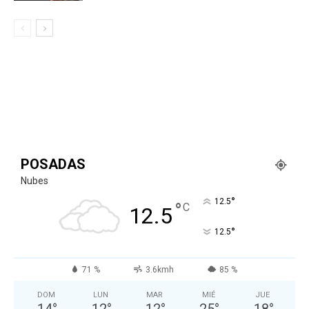
POSADAS
Nubes
°
12.5
°
C
12.5
°
12.5
71 %
3.6kmh
85 %
DOM
LUN
MAR
MIÉ
JUE