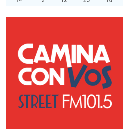
14
°
12
°
12
°
25
°
18
°