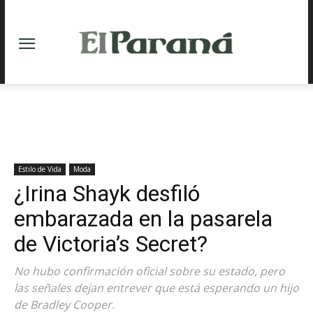
Estilo de Vida
Moda
¿Irina Shayk desfiló
embarazada en la pasarela
de Victoria’s Secret?
No hubo confirmación oficial sobre su estado, pero
las señales dejan entrever que está esperando un hijo
de Bradley Cooper.