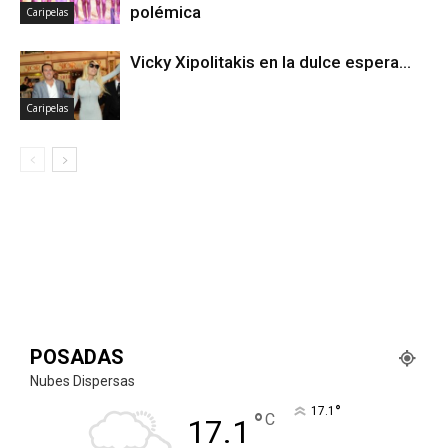
polémica
Caripelas
Vicky Xipolitakis en la dulce espera…
Caripelas
POSADAS
Nubes Dispersas
°
17.1
°
C
17.1