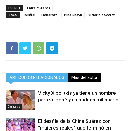
FUENTE
Entre mujeres
TAGS
Desfile
Embarazo
Irina Shayk
Victoria's Secret
ARTÍCULOS RELACIONADOS
Más del autor
Vicky Xipolitkis ya tiene un nombre
para su bebé y un padrino millonario
Caripelas
El desfile de la China Suárez con
“mujeres reales” que terminó en