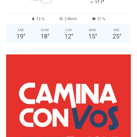
°
17.1
72 %
2.8kmh
37 %
SÁB
DOM
LUN
MAR
MIÉ
19
°
18
°
12
°
15
°
25
°